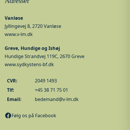
Adresser
Vanløse
Jyllingevej 8, 2720 Vanløse
www.v-lm.dk
Greve, Hundige og Ishøj
Hundige Strandvej 119C, 2670 Greve
www.sydkystens-bf.dk
CVR:
2049 1493
Tlf:
+45 38 71 75 01
Email:
bedemand@v-lm.dk
Følg os på Facebook