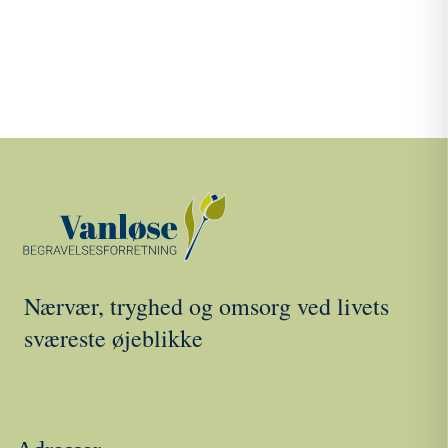
Nærvær, tryghed og omsorg ved livets
sværeste øjeblikke