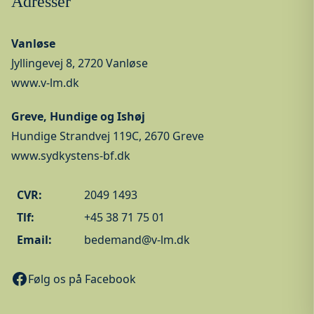
Adresser
Vanløse
Jyllingevej 8, 2720 Vanløse
www.v-lm.dk
Greve, Hundige og Ishøj
Hundige Strandvej 119C, 2670 Greve
www.sydkystens-bf.dk
CVR:
2049 1493
Tlf:
+45 38 71 75 01
Email:
bedemand@v-lm.dk
Følg os på Facebook