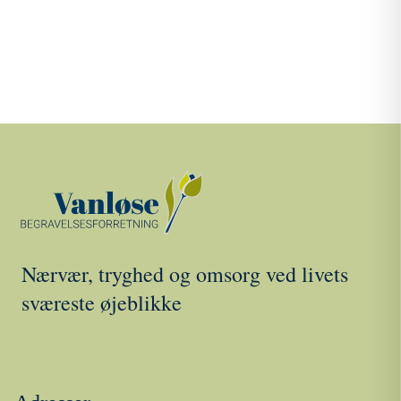
Nærvær, tryghed og omsorg ved livets
sværeste øjeblikke