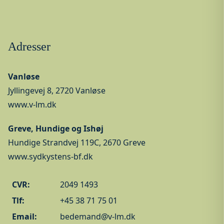
Adresser
Vanløse
Jyllingevej 8, 2720 Vanløse
www.v-lm.dk
Greve, Hundige og Ishøj
Hundige Strandvej 119C, 2670 Greve
www.sydkystens-bf.dk
CVR:
2049 1493
Tlf:
+45 38 71 75 01
Email:
bedemand@v-lm.dk