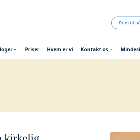
Rum til p
loger
Priser
Hvem er vi
Kontakt os
Mindes
 kirkelig