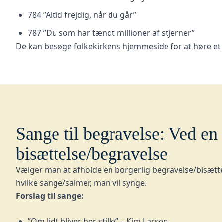
784 ”Altid frejdig, når du går”
787 ”Du som har tændt millioner af stjerner”
De kan besøge folkekirkens hjemmeside for at høre et 
Sange til begravelse: Ved en
bisættelse/begravelse
Vælger man at afholde en borgerlig begravelse/bisætt
hvilke sange/salmer, man vil synge.
Forslag til sange:
”Om lidt bliver her stille” – Kim Larsen