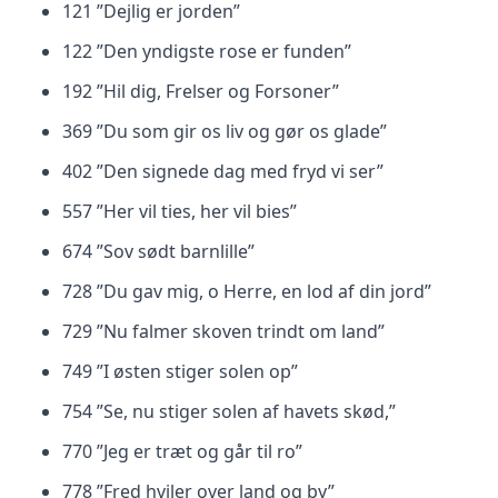
121 ”Dejlig er jorden”
122 ”Den yndigste rose er funden”
192 ”Hil dig, Frelser og Forsoner”
369 ”Du som gir os liv og gør os glade”
402 ”Den signede dag med fryd vi ser”
557 ”Her vil ties, her vil bies”
674 ”Sov sødt barnlille”
728 ”Du gav mig, o Herre, en lod af din jord”
729 ”Nu falmer skoven trindt om land”
749 ”I østen stiger solen op”
754 ”Se, nu stiger solen af havets skød,”
770 ”Jeg er træt og går til ro”
778 ”Fred hviler over land og by”