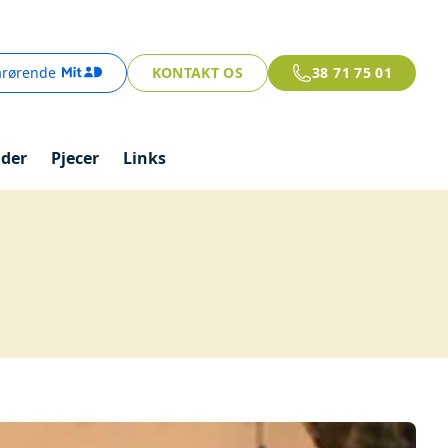
årørende
KONTAKT OS
38 71 75 01
ider
Pjecer
Links