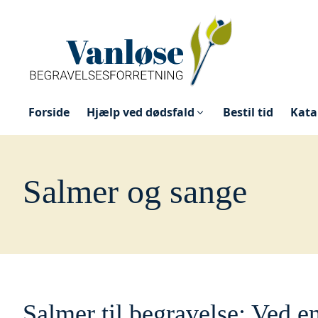
Forside
Hjælp ved dødsfald
Bestil tid
Kata
Salmer og sange
Salmer til begravelse: Ved en