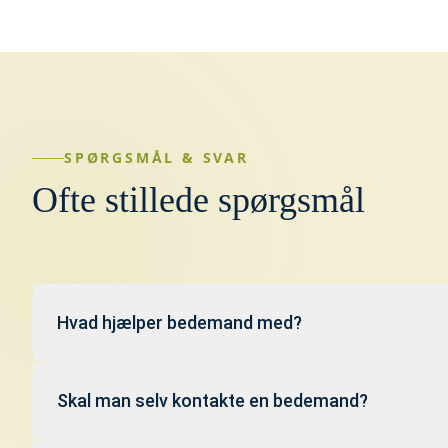
SPØRGSMÅL & SVAR
Ofte stillede spørgsmål
Hvad hjælper bedemand med?
Bedemanden hjælper med alt det praktiske og forme
et dødsfald, herunder kontakt til myndigheder, pla
Skal man selv kontakte en bedemand?
eller bisættelse samt koordinering af selve ceremon