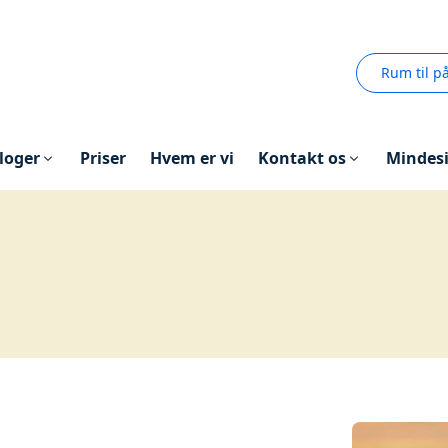
Rum til p
loger
Priser
Hvem er vi
Kontakt os
Mindes