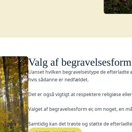
Valg af begravelsesform
Uanset hvilken begravelsestype de efterladte ø
hvis sådanne er nedfældet.
Det er også vigtigt at respektere religiøse eller
Valget af begravelsesform er, om noget, en m
Samtidig kan det trøste og støtte de efterladte