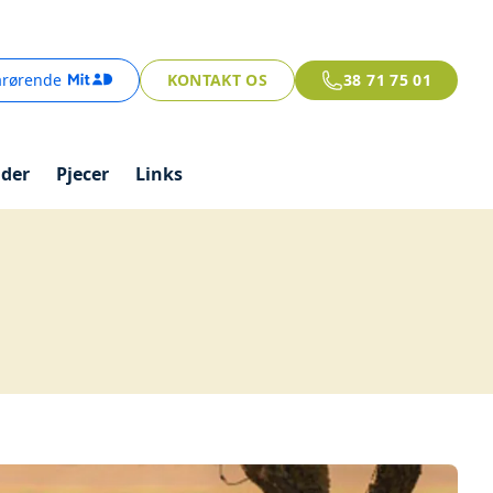
årørende
KONTAKT OS
38 71 75 01
ider
Pjecer
Links