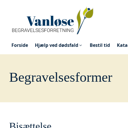
Forside
Hjælp ved dødsfald
Bestil tid
Kata
Begravelsesformer
Bisættelse