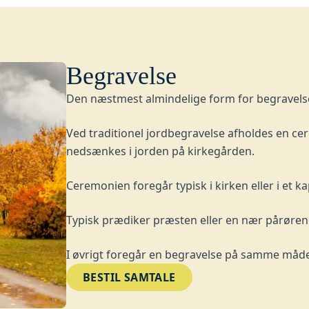
Begravelse
Den næstmest almindelige form for begravelse
Ved traditionel jordbegravelse afholdes en cer
nedsænkes i jorden på kirkegården.
Ceremonien foregår typisk i kirken eller i et k
Typisk prædiker præsten eller en nær pårørende
I øvrigt foregår en begravelse på samme måde
BESTIL SAMTALE