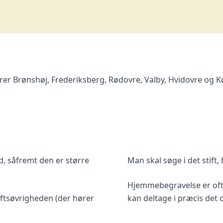
erer
Brønshøj
,
Frederiksberg
,
Rødovre
,
Valby
,
Hvidovre
og
K
nd, såfremt den er større
Man skal søge i det stift,
Hjemmebegravelse er ofte
iftsøvrigheden (der hører
kan deltage i præcis det 