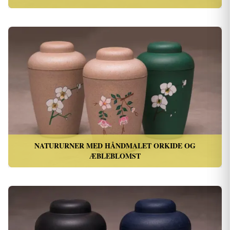
NATURURNER MED HÅNDMALET ORKIDE OG
ÆBLEBLOMST