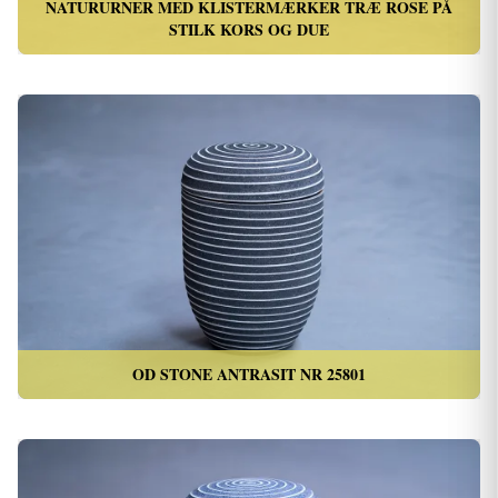
NATURURNER MED KLISTERMÆRKER TRÆ ROSE PÅ
STILK KORS OG DUE
OD STONE ANTRASIT NR 25801