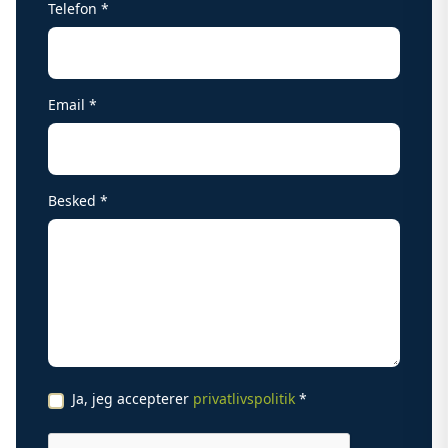
Telefon *
Email *
Besked *
Ja, jeg accepterer
privatlivspolitik
*