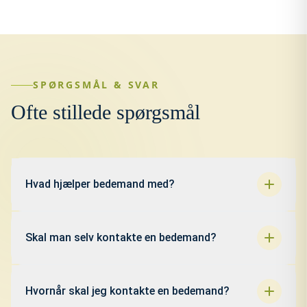
SPØRGSMÅL & SVAR
Ofte stillede spørgsmål
Hvad hjælper bedemand med?
Bedemanden hjælper med alt det praktiske og
formelle i forbindelse med et dødsfald, herunder
Skal man selv kontakte en bedemand?
kontakt til myndigheder, planlægning af
begravelse eller bisættelse samt koordinering af
Ja, du kan kontakte en bedemand direkte, når
selve ceremonien.
dødsfaldet er indtruffet. Vi hjælper dig i den
Hvornår skal jeg kontakte en bedemand?