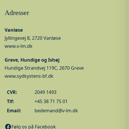
Adresser
Vanløse
Jyllingevej 8, 2720 Vanløse
www.v-lm.dk
Greve, Hundige og Ishøj
Hundige Strandvej 119C, 2670 Greve
www.sydkystens-bf.dk
CVR:
2049 1493
Tlf:
+45 38 71 75 01
Email:
bedemand@v-lm.dk
Følg os på Facebook