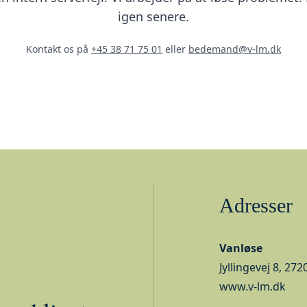
igen senere.
Kontakt os på
+45 38 71 75 01
eller
bedemand@v-lm.dk
Adresser
Vanløse
Jyllingevej 8, 27
www.v-lm.dk