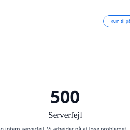
Rum til p
500
Serverfejl
 intern serverfejl. Vi arbejder på at løse problemet.