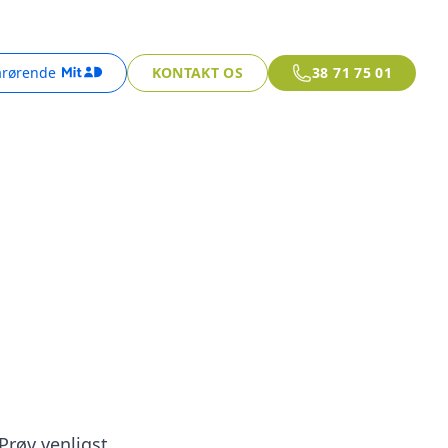
årørende
KONTAKT OS
38 71 75 01
 Prøv venligst