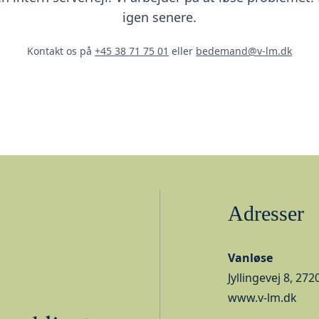
igen senere.
Kontakt os på
+45 38 71 75 01
eller
bedemand@v-lm.dk
Adresser
Vanløse
Jyllingevej 8, 27
www.v-lm.dk