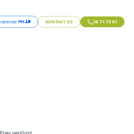
årørende
KONTAKT OS
38 71 75 01
 Prøv venligst