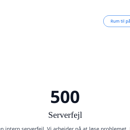
Rum til p
500
Serverfejl
 intern serverfejl. Vi arbejder på at løse problemet.