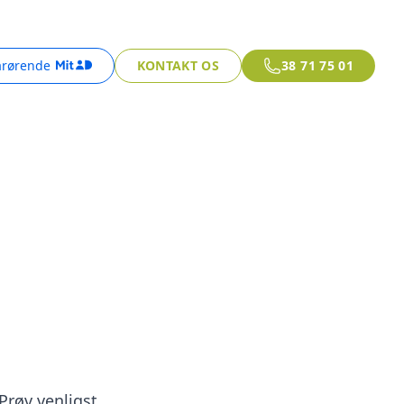
årørende
KONTAKT OS
38 71 75 01
 Prøv venligst