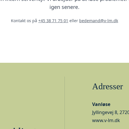
igen senere.
Kontakt os på
+45 38 71 75 01
eller
bedemand@v-lm.dk
Adresser
Vanløse
Jyllingevej 8, 27
www.v-lm.dk