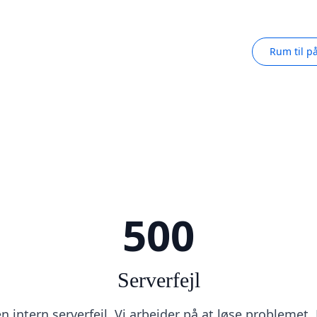
Rum til p
500
Serverfejl
 intern serverfejl. Vi arbejder på at løse problemet.